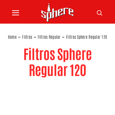
Saltar
al
Toggle
contenido
INICIO
Navigation
Home
Filtros
Filtros Regular
Filtros Sphere Regular 120
CATÁLOGO
Filtros Sphere
BLOG
Regular 120
SPHERE
CONTACTO