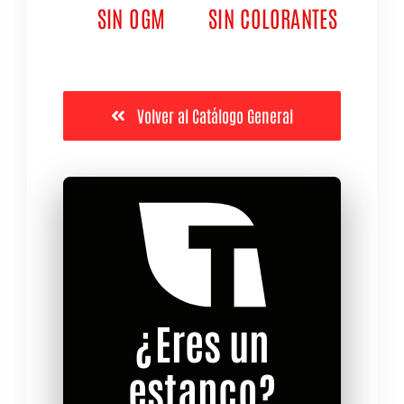
SIN OGM
SIN COLORANTES
Volver al Catálogo General
¿Eres un
estanco?