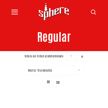
Saltar
al
Toggle
contenido
INICIO
Navigation
Regular
CATÁLOGO
BLOG
Ordena por
Orden predeterminado
SPHERE
Mostrar
16 productos
CONTACTO