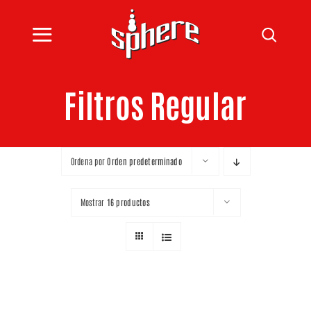
Saltar
al
Toggle
contenido
INICIO
Navigation
Filtros Regular
CATÁLOGO
BLOG
Ordena por
Orden predeterminado
SPHERE
Mostrar
16 productos
CONTACTO