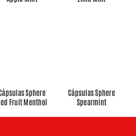
QUICK VIEW
QUICK VIEW
Cápsulas Sphere
Cápsulas Sphere
ed Fruit Menthol
Spearmint