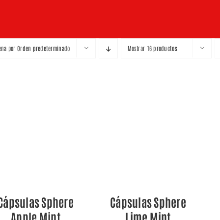
ena por
Orden predeterminado
Mostrar
16 productos
QUICK VIEW
QUICK VIEW
Cápsulas Sphere
Cápsulas Sphere
Apple Mint
Lime Mint