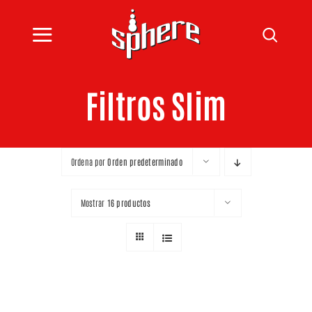
Saltar
al
Toggle
contenido
INICIO
Navigation
Filtros Slim
CATÁLOGO
BLOG
Ordena por
Orden predeterminado
SPHERE
Mostrar
16 productos
CONTACTO